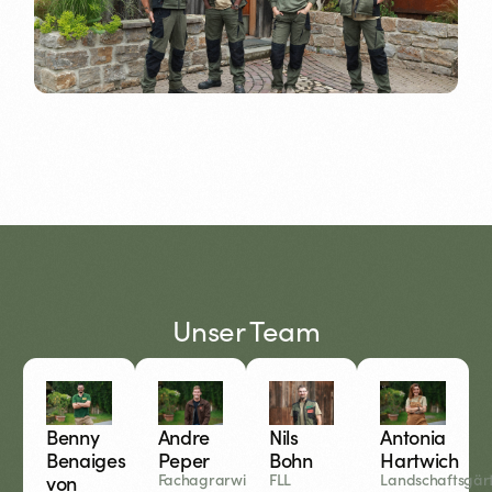
Unser Team
Benny
Andre
Nils
Antonia
Benaiges
Peper
Bohn
Hartwich
von
Fachagrarwirt
FLL
Landschaftsgärt