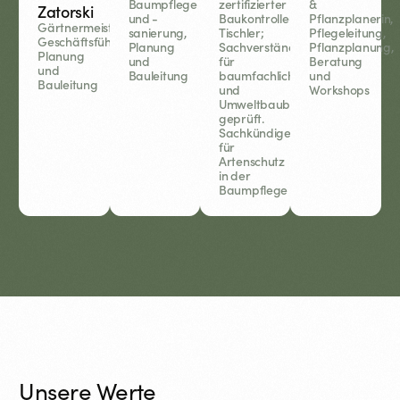
Baumpflege
zertifizierter
&
Zatorski
und -
Baukontrolleur,
Pflanzplanerin,
Gärtnermeister,
sanierung,
Tischler;
Pflegeleitung,
Geschäftsführung,
Planung
Sachverständiger
Pflanzplanung,
Planung
und
für
Beratung
und
Bauleitung
baumfachliche
und
Bauleitung
und
Workshops
Umweltbaubegleitung,
geprüft.
Sachkündiger
für
Artenschutz
in der
Baumpflege
Unsere Werte