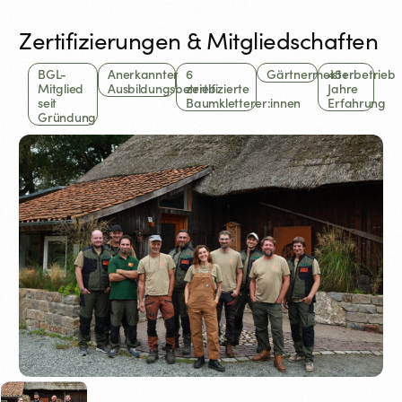
Zertifizierungen & Mitgliedschaften
BGL-
Anerkannter
6
Gärtnermeisterbetrieb
45+
Mitglied
Ausbildungsbetrieb
zertifizierte
Jahre
seit
Baumkletterer:innen
Erfahrung
Gründung