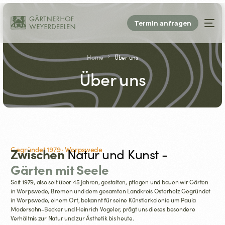
Termin anfragen
Home
Über uns
Über uns
Gegründet 1979 · Worpswede
Zwischen
Natur und Kunst -
Gärten mit Seele
Seit 1979, also seit über 45 Jahren, gestalten, pflegen und bauen wir Gärten
in Worpswede, Bremen und dem gesamten Landkreis Osterholz.Gegründet
in Worpswede, einem Ort, bekannt für seine Künstlerkolonie um Paula
Modersohn-Becker und Heinrich Vogeler, prägt uns dieses besondere
Verhältnis zur Natur und zur Ästhetik bis heute.